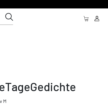
leTageGedichte
v M