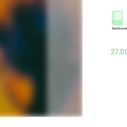
Hardcove
27,0