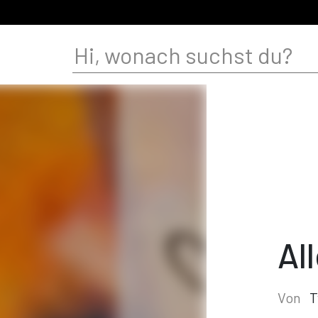
Al
Von
T