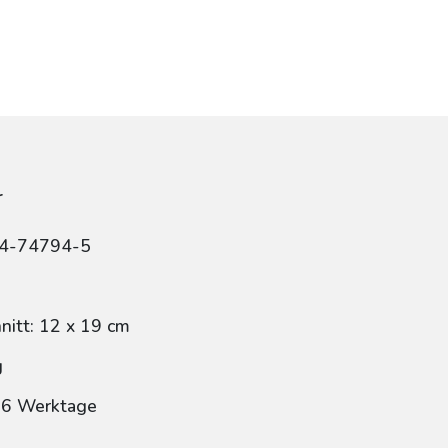
r
84-74794-5
itt: 12 x 19 cm
g
: 6 Werktage