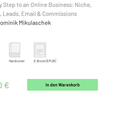
y Step to an Online Business: Niche,
c, Leads, Email & Commissions
ominik Mikulaschek
Hardcover
E-Book
(EPUB)
0 €
In den Warenkorb