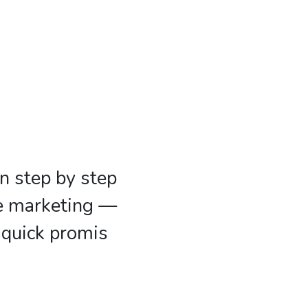
rn step by step
te marketing —
h-quick promis