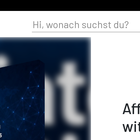
Af
wi