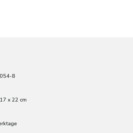
0054-8
 17 x 22 cm
erktage