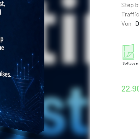
Step b
Traffi
Von
D
Softcover
22,9