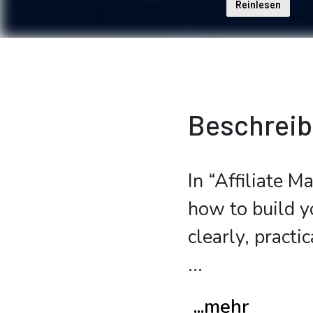
Reinlesen
Beschrei
In “Affiliate M
how to build y
clearly, practi
...
...mehr