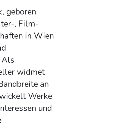
, geboren
ter-, Film-
haften in Wien
nd
 Als
teller widmet
 Bandbreite an
wickelt Werke
 Interessen und
e