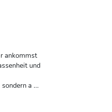
dir ankommst
assenheit und
, sondern a
...