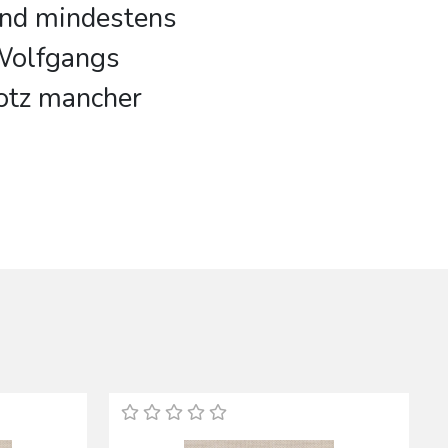
und mindestens
 Wolfgangs
rotz mancher