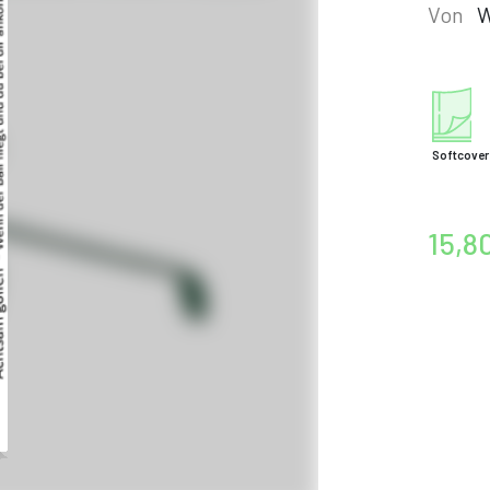
Von
W
Softcover
15,8