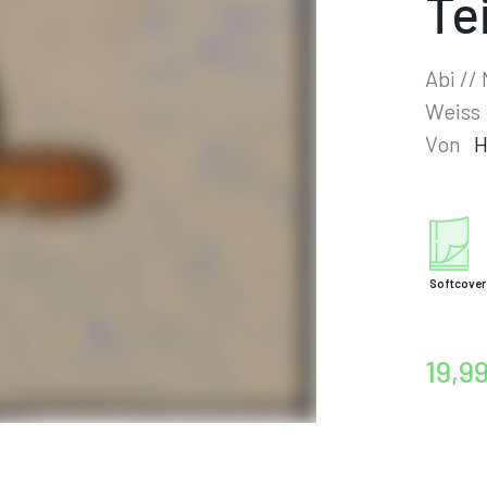
Tei
Abi //
Weiss
Von
H
Softcover
19,9