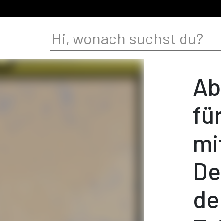
Ab
fü
mi
De
de