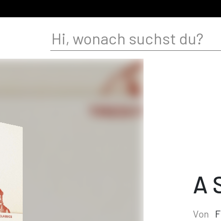
A 
Von
F