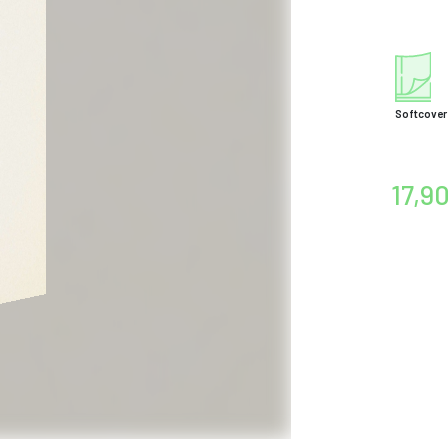
Softcover
17,9