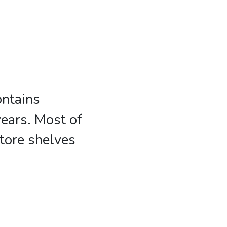
ontains
years. Most of
store shelves