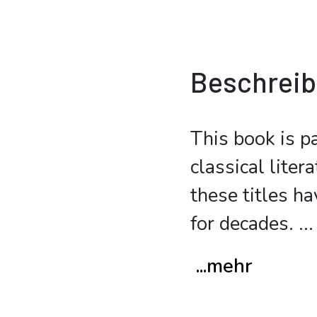
Beschrei
This book is p
classical lite
these titles ha
for decades.
...
...mehr