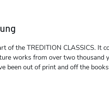
bung
art of the TREDITION CLASSICS. It c
rature works from over two thousand 
ve been out of print and off the book