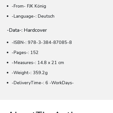
-From- FJK König
-Language-: Deutsch
-Data-: Hardcover
-ISBN-: 978-3-384-87085-8
-Pages-: 152
-Measures-: 14.8 x 21 cm
-Weight-: 359.2g
-DeliveryTime-: 6 -WorkDays-