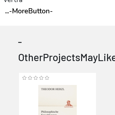
...
-MoreButton-
-
OtherProjectsMayLik