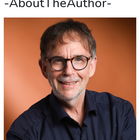
-AboutTheAuthor-