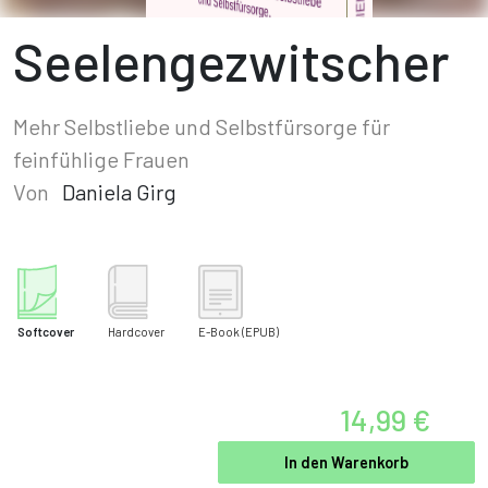
Seelengezwitscher
Mehr Selbstliebe und Selbstfürsorge für
feinfühlige Frauen
Von
Daniela Girg
Softcover
Hardcover
E-Book
(EPUB)
14,99 €
In den Warenkorb