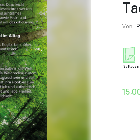
Ta
Von
P
Softcover
15,0