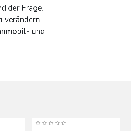
d der Frage,
n verändern
hnmobil- und