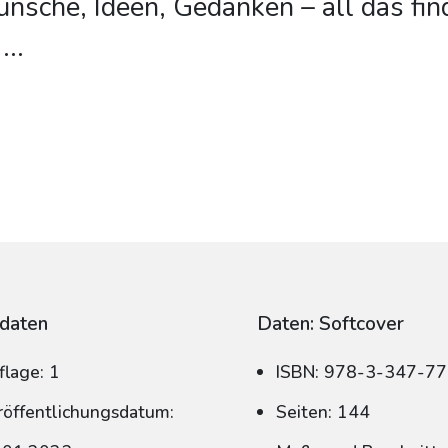
sche, Ideen, Gedanken – all das fin
...
daten
Daten: Softcover
flage: 1
ISBN: 978-3-347-7
röffentlichungsdatum:
Seiten: 144