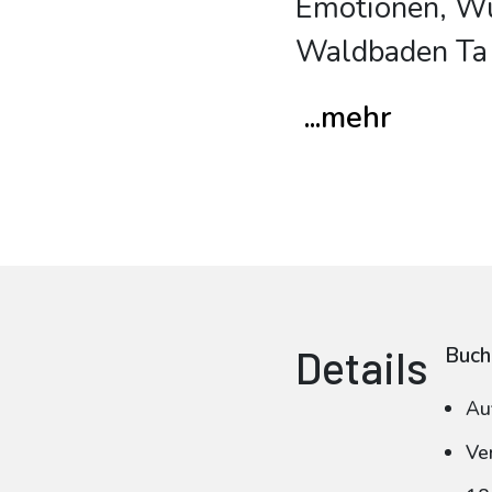
Emotionen, Wün
Waldbaden Ta
...mehr
Details
Buch
Au
Ve