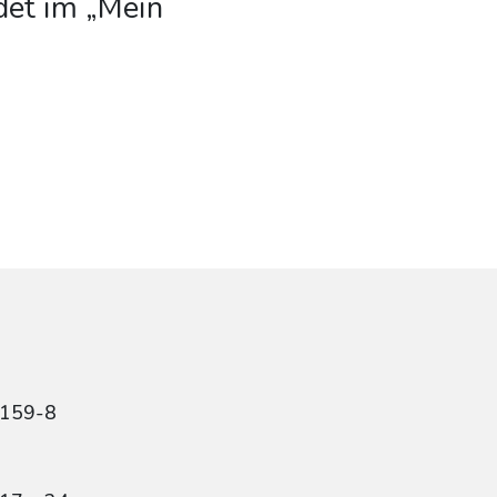
det im „Mein
7159-8