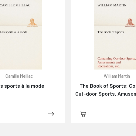
Camille Meillac
William Martin
s sports à la mode
The Book of Sports: Co
Out-door Sports, Amuse
Recreations, Including G
Gardening & Carpent