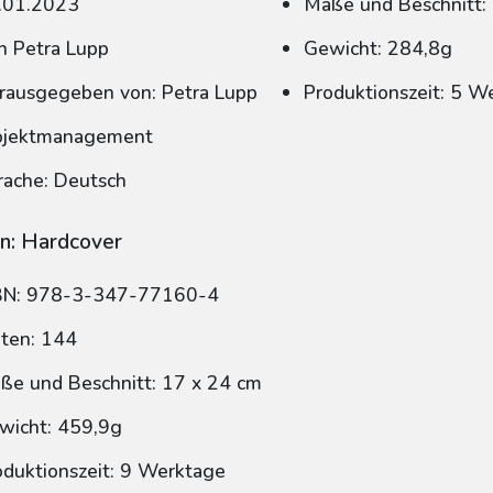
.01.2023
Maße und Beschnitt:
n Petra Lupp
Gewicht: 284,8g
rausgegeben von: Petra Lupp
Produktionszeit: 5 W
ojektmanagement
rache: Deutsch
n: Hardcover
BN: 978-3-347-77160-4
iten: 144
ße und Beschnitt: 17 x 24 cm
wicht: 459,9g
oduktionszeit: 9 Werktage