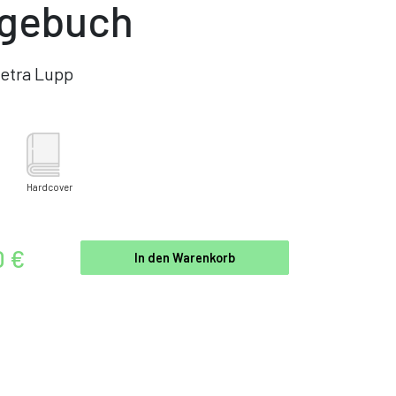
gebuch
etra Lupp
Hardcover
0 €
In den Warenkorb