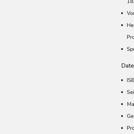
18
Vo
He
Pr
Sp
Date
IS
Se
Ma
Ge
Pr