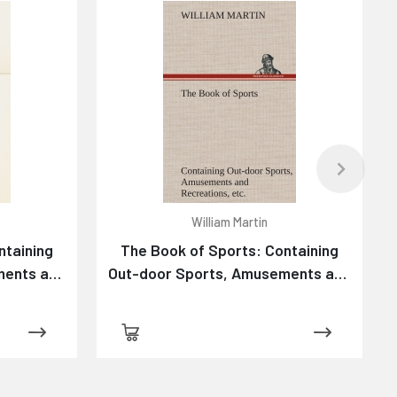
William Martin
ntaining
The Book of Sports: Containing
ments and
Out-door Sports, Amusements and
ymnastics,
Recreations, Including Gymnastics,
ering
Gardening & Carpentering