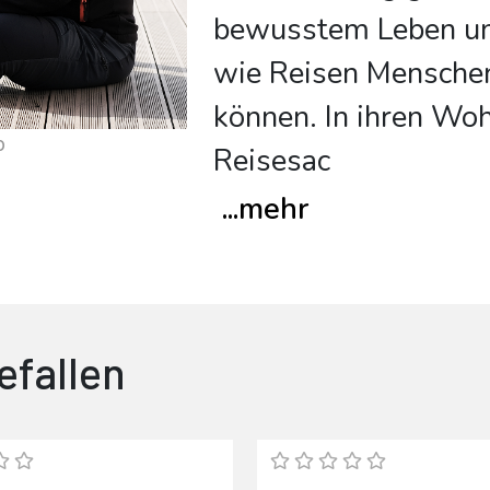
bewusstem Leben un
wie Reisen Mensche
können. In ihren Wo
p
Reisesac
...
mehr
efallen