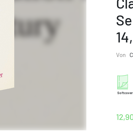
Cl
Se
14
Von
C
Softcover
12,9