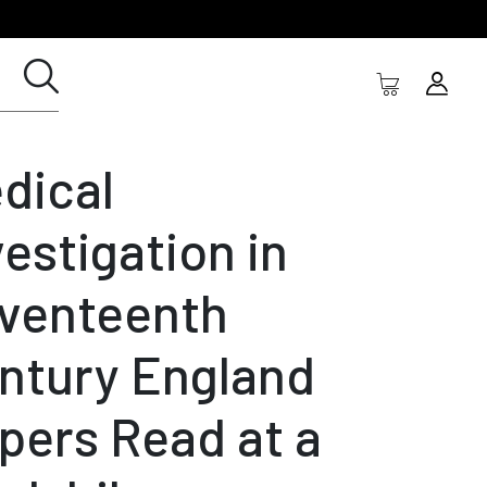
dical
vestigation in
venteenth
ntury England
pers Read at a