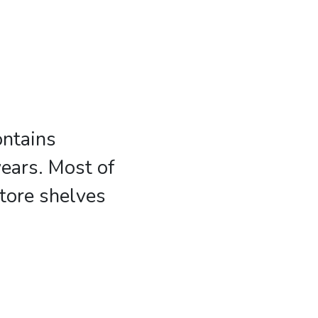
ontains
years. Most of
store shelves