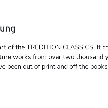
bung
art of the TREDITION CLASSICS. It c
rature works from over two thousand 
ve been out of print and off the book