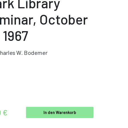
ark Library
minar, October
, 1967
harles W. Bodemer
0 €
In den Warenkorb