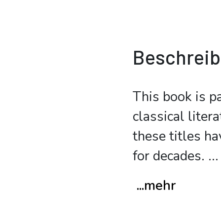
Beschrei
This book is p
classical lite
these titles ha
for decades.
...
...mehr