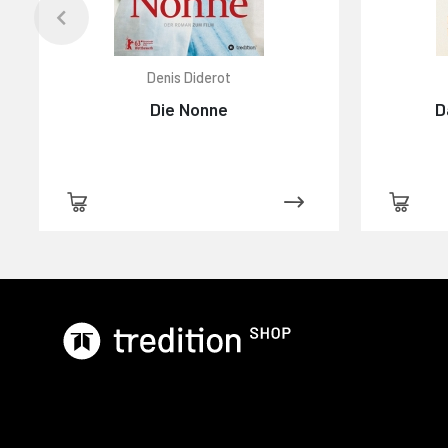
Denis Diderot
Die Nonne
D