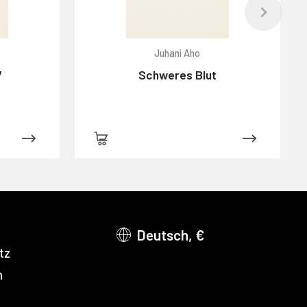
Juhani Aho
7
Schweres Blut
Deutsch, €
tz
m