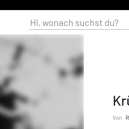
Kr
Von
R