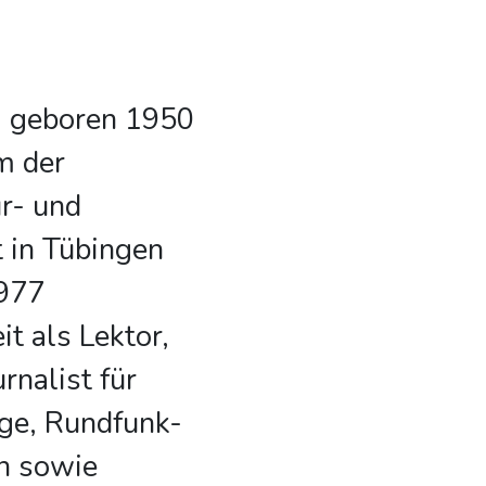
, geboren 1950
m der
ur- und
 in Tübingen
1977
it als Lektor,
rnalist für
age, Rundfunk-
n sowie