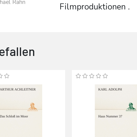
chael Rahn
Filmproduktionen .
efallen