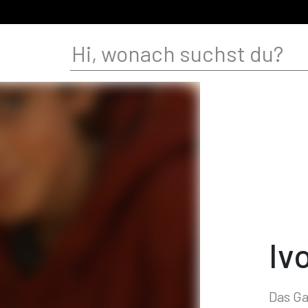
Iv
Das G