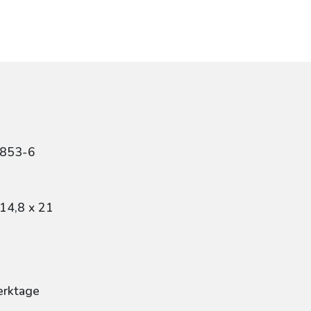
0853-6
14,8 x 21
erktage