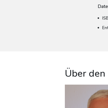
Date
IS
En
Über den