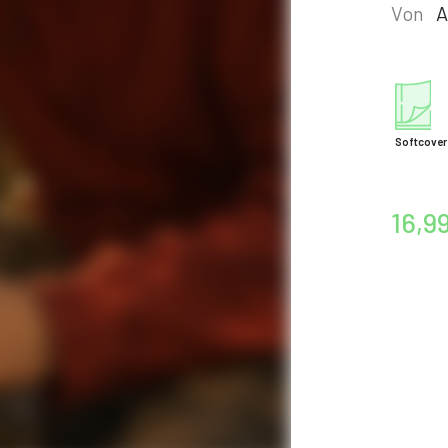
Von
A
Softcover
16,9