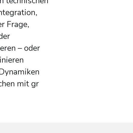
n technischen
tegration,
er Frage,
der
ieren – oder
inieren
 Dynamiken
chen mit gr