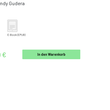
ndy Gudera
E-Book
(EPUB)
9 €
In den Warenkorb