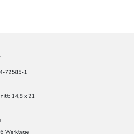
r
84-72585-1
itt: 14,8 x 21
g
: 6 Werktage