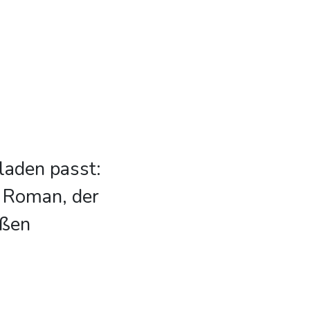
laden passt:
m Roman, der
oßen