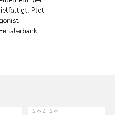
enlehrerin per
elfältigt. Plot:
gonist
Fensterbank