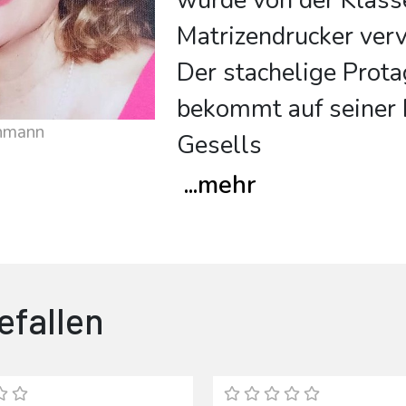
wurde von der Klass
Matrizendrucker vervi
Der stachelige Prota
bekommt auf seiner 
ohmann
Gesells
...
mehr
efallen