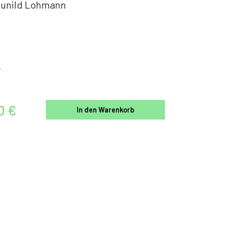
unild Lohmann
r
0 €
In den Warenkorb