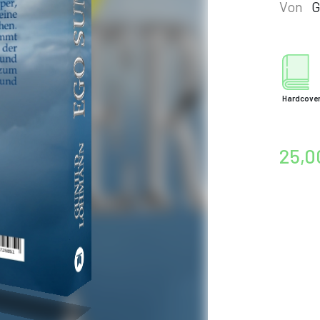
Von
G
Hardcove
25,0