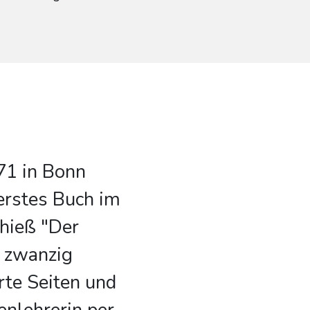
71 in Bonn
 erstes Buch im
 hieß "Der
e zwanzig
rte Seiten und