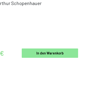
rthur Schopenhauer
 €
In den Warenkorb