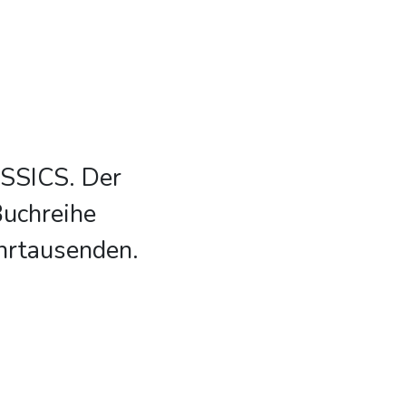
ASSICS. Der
Buchreihe
hrtausenden.