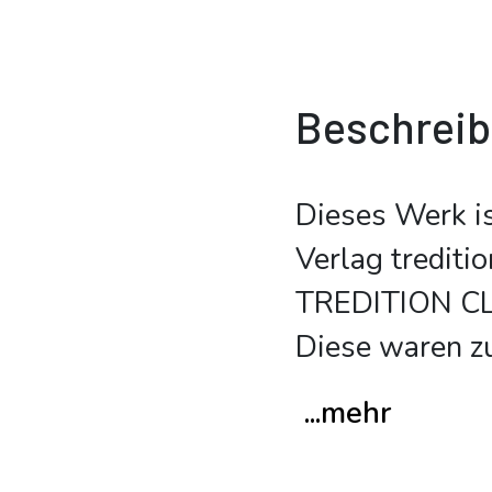
Beschrei
Dieses Werk i
Verlag trediti
TREDITION CLA
Diese waren z
...mehr