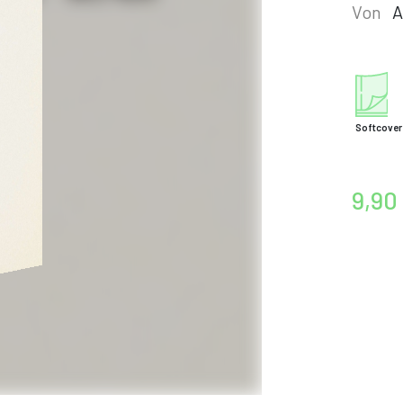
Von
A
Softcover
9,90