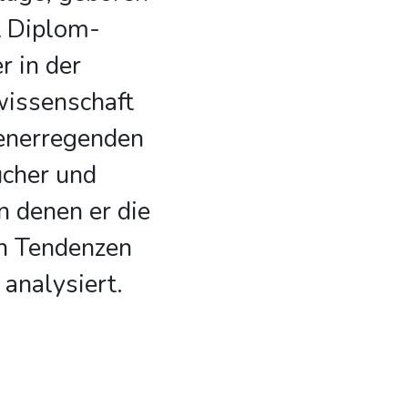
t Diplom-
r in der
wissenschaft
henerregenden
ücher und
n denen er die
en Tendenzen
 analysiert.