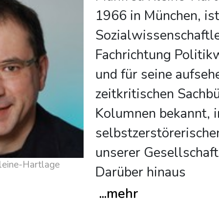
1966 in München, is
Sozialwissenschaftle
Fachrichtung Politik
und für seine aufse
zeitkritischen Sachb
Kolumnen bekannt, i
selbstzerstörerisch
unserer Gesellschaft
leine-Hartlage
Darüber hinaus
...
mehr