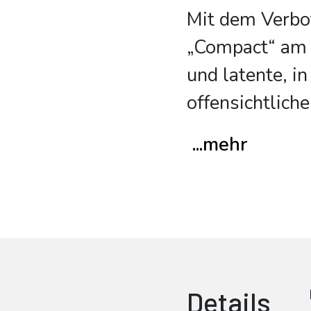
Mit dem Verbo
„Compact“ am 1
und latente, i
offensichtlich
...mehr
Details