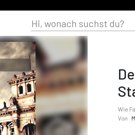
De
St
Wie Fa
Von
M