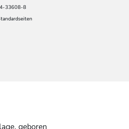
84-33608-8
Standardseiten
lage, geboren