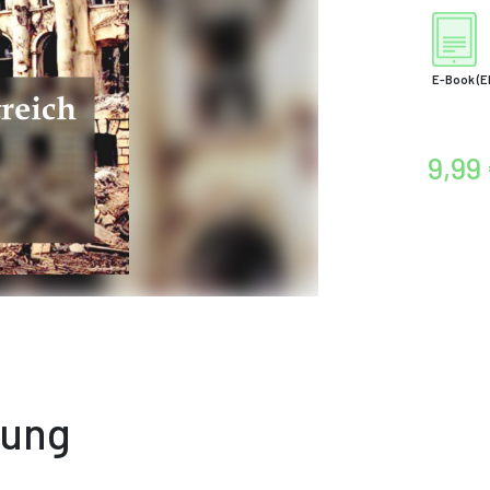
E-Book
(E
9,99
bung