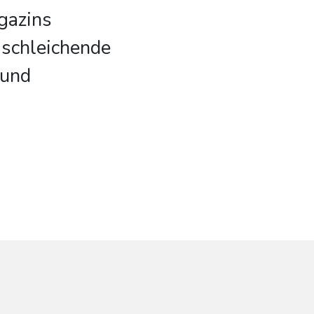
gazins
 schleichende
 und