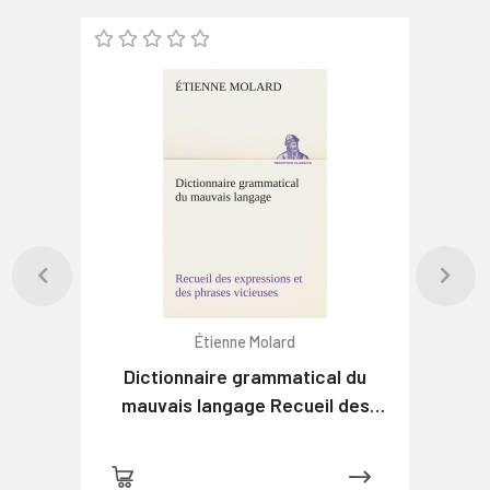
Étienne Molard
Dictionnaire grammatical du
mauvais langage Recueil des
expressions et des phrases
vicieuses usitées en France, et
notamment à Lyon