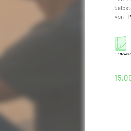
Selbst
Von
P
Softcover
15,0