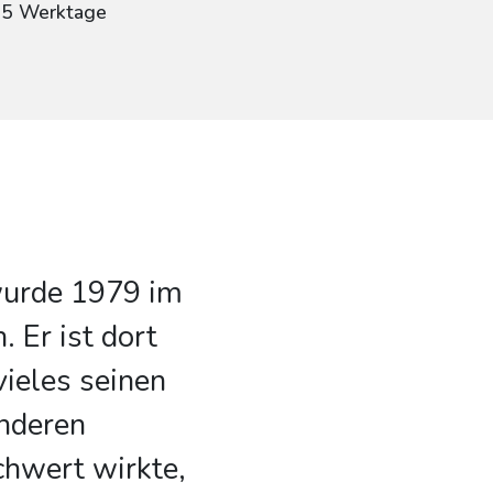
: 5 Werktage
wurde 1979 im
 Er ist dort
ieles seinen
anderen
chwert wirkte,