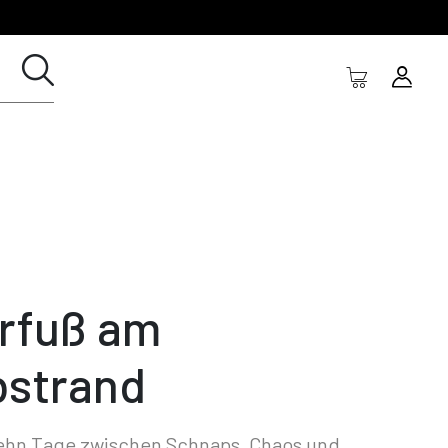
rfuß am
bstrand
ehn Tage zwischen Schnaps, Chaos und