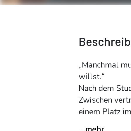
Beschrei
„Manchmal mus
willst.“
Nach dem Stud
Zwischen vertr
einem Platz i
...mehr