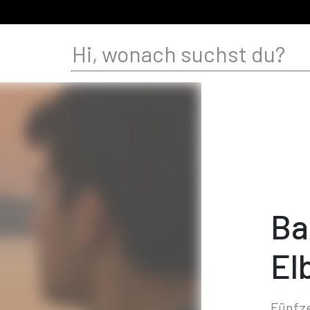
Ba
El
Fünfz