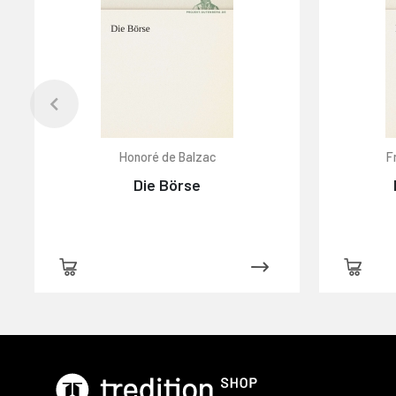
Honoré de Balzac
F
Die Börse