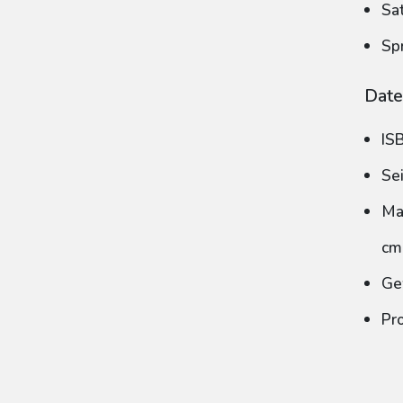
Sa
Sp
Date
IS
Se
Ma
cm
Ge
Pr