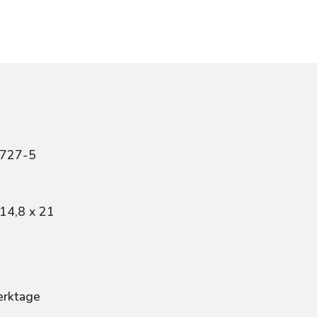
8727-5
14,8 x 21
erktage