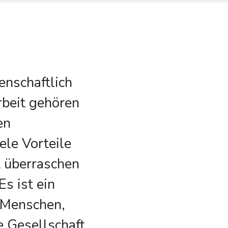
enschaftlich
rbeit gehören
en
ele Vorteile
t überraschen
s ist ein
r Menschen,
 Gesellschaft.