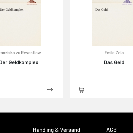
ranziska zu Reventlow
Emile Zola
Der Geldkomplex
Das Geld
Handling & Versand
AGB