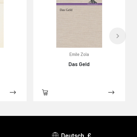
Emile Zola
Das Geld
Deutsch, €