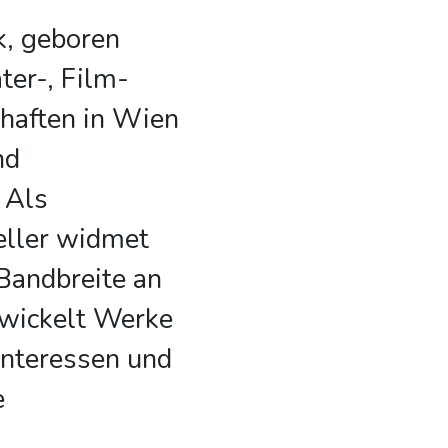
, geboren
ter-, Film-
haften in Wien
nd
 Als
teller widmet
 Bandbreite an
wickelt Werke
 Interessen und
e