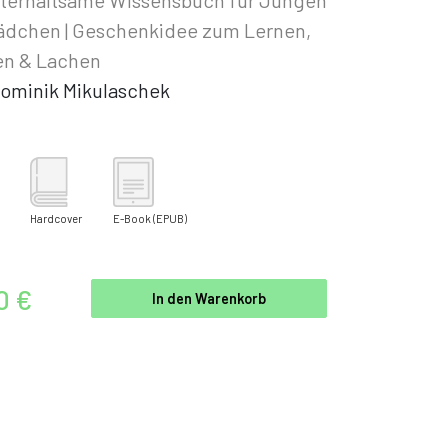
ädchen | Geschenkidee zum Lernen,
en & Lachen
ominik Mikulaschek
Hardcover
E-Book
(EPUB)
0 €
In den Warenkorb