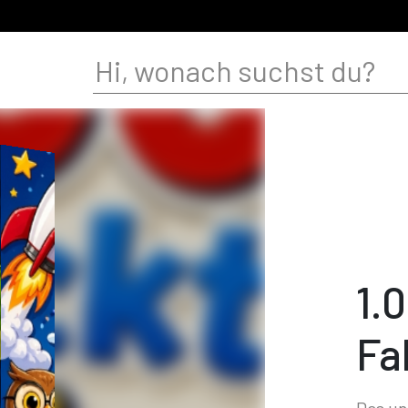
1.
Fa
Das u