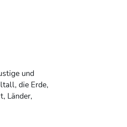
ustige und
tall, die Erde,
t, Länder,