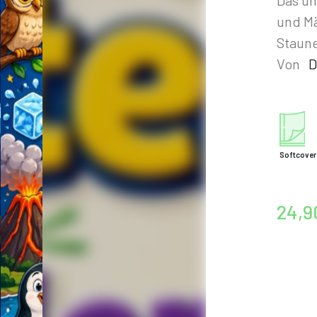
und M
Staun
Von
D
Softcover
24,9