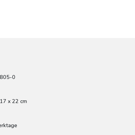
9805-0
 17 x 22 cm
erktage