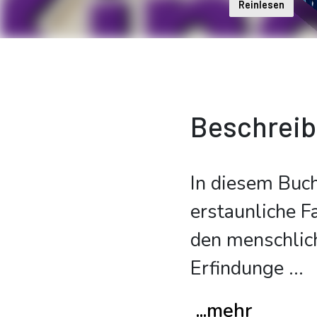
Reinlesen
Beschrei
In diesem Buch
erstaunliche Fa
den menschlich
Erfindunge
...
...mehr