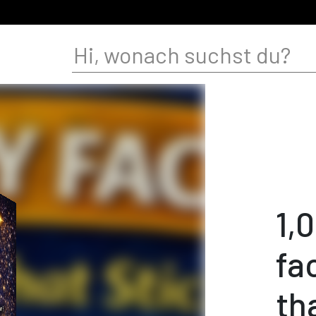
1,
fa
th