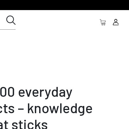
000 everyday
cts – knowledge
at sticks