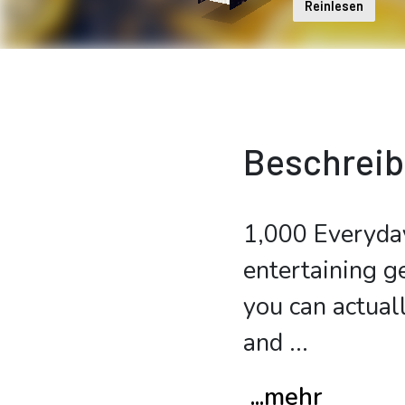
Reinlesen
Beschrei
1,000 Everyday
entertaining g
you can actuall
and
...
...mehr