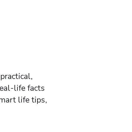
practical,
al-life facts
mart life tips,