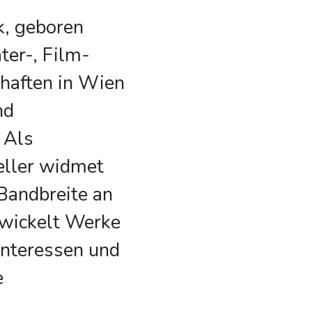
, geboren
ter-, Film-
haften in Wien
nd
 Als
teller widmet
 Bandbreite an
wickelt Werke
 Interessen und
e