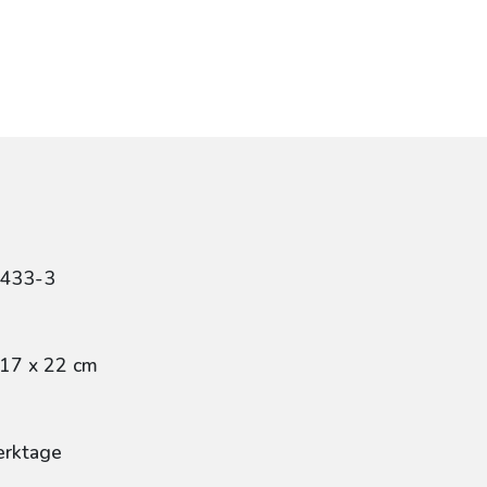
1433-3
 17 x 22 cm
erktage