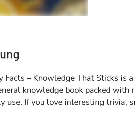
bung
 Facts – Knowledge That Sticks is a 
eneral knowledge book packed with re
y use. If you love interesting trivia, s