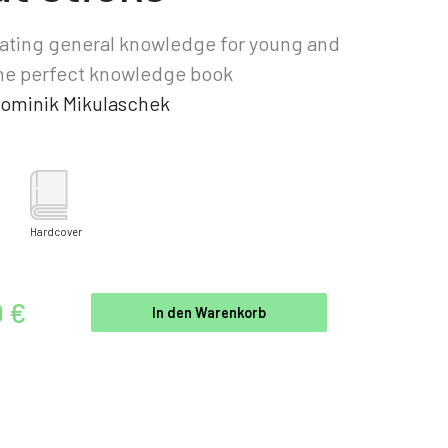
ating general knowledge for young and
The perfect knowledge book
ominik Mikulaschek
Hardcover
0 €
In den Warenkorb