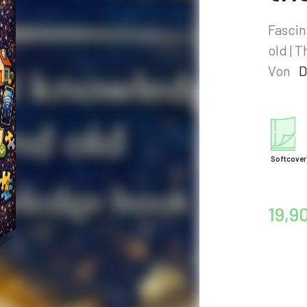
Fascin
old | 
Von
D
Softcover
19,9