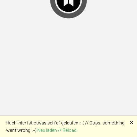
🗙
Huch, hier ist etwas schief gelaufen :-( // Oops, something
went wrong :-(
Neu laden // Reload