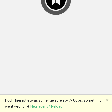
🗙
Huch, hier ist etwas schief gelaufen :-( // Oops, something
went wrong :-(
Neu laden // Reload