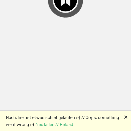
🗙
Huch, hier ist etwas schief gelaufen :-( // Oops, something
went wrong :-(
Neu laden // Reload