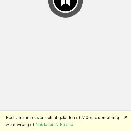
🗙
Huch, hier ist etwas schief gelaufen :-( // Oops, something
went wrong :-(
Neu laden // Reload