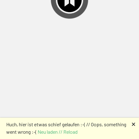
🗙
Huch, hier ist etwas schief gelaufen :-( // Oops, something
went wrong :-(
Neu laden // Reload