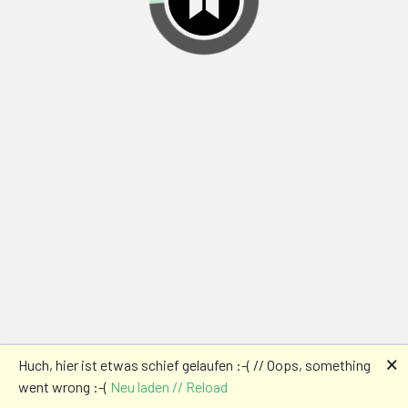
🗙
Huch, hier ist etwas schief gelaufen :-( // Oops, something
went wrong :-(
Neu laden // Reload