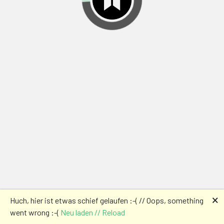
🗙
Huch, hier ist etwas schief gelaufen :-( // Oops, something
went wrong :-(
Neu laden // Reload