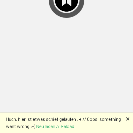
🗙
Huch, hier ist etwas schief gelaufen :-( // Oops, something
went wrong :-(
Neu laden // Reload