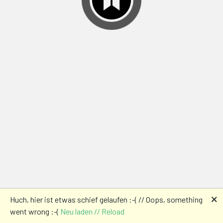
🗙
Huch, hier ist etwas schief gelaufen :-( // Oops, something
went wrong :-(
Neu laden // Reload