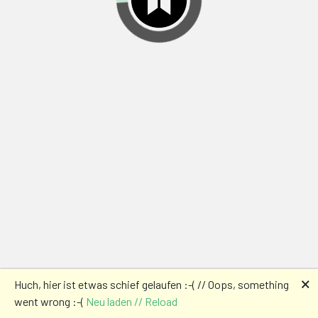
🗙
Huch, hier ist etwas schief gelaufen :-( // Oops, something
went wrong :-(
Neu laden // Reload