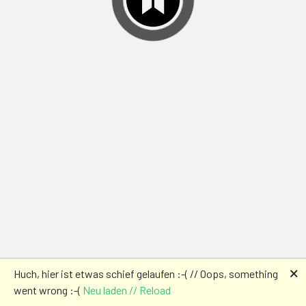
🗙
Huch, hier ist etwas schief gelaufen :-( // Oops, something
went wrong :-(
Neu laden // Reload