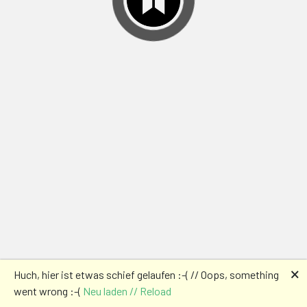
🗙
Huch, hier ist etwas schief gelaufen :-( // Oops, something
went wrong :-(
Neu laden // Reload