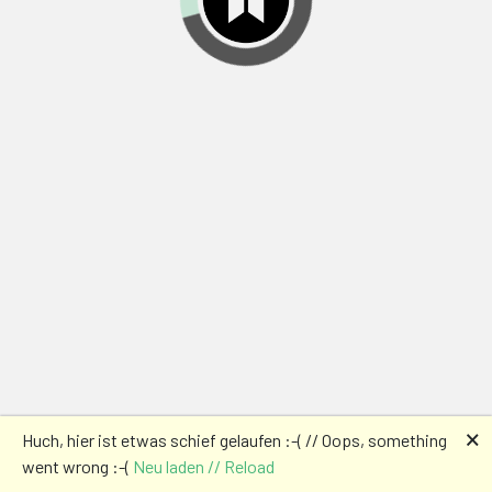
🗙
Huch, hier ist etwas schief gelaufen :-( // Oops, something
went wrong :-(
Neu laden // Reload