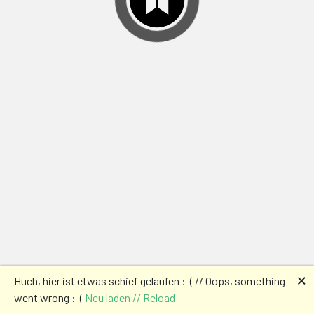
🗙
Huch, hier ist etwas schief gelaufen :-( // Oops, something
went wrong :-(
Neu laden // Reload