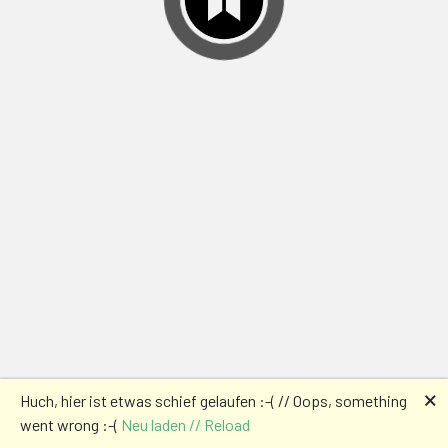
🗙
Huch, hier ist etwas schief gelaufen :-( // Oops, something
went wrong :-(
Neu laden // Reload