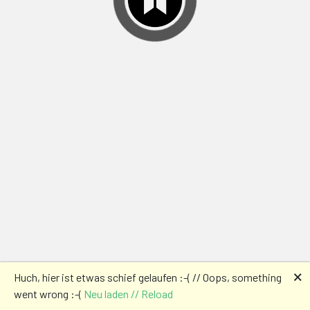
🗙
Huch, hier ist etwas schief gelaufen :-( // Oops, something
went wrong :-(
Neu laden // Reload