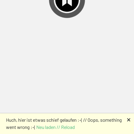
🗙
Huch, hier ist etwas schief gelaufen :-( // Oops, something
went wrong :-(
Neu laden // Reload