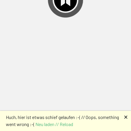
🗙
Huch, hier ist etwas schief gelaufen :-( // Oops, something
went wrong :-(
Neu laden // Reload