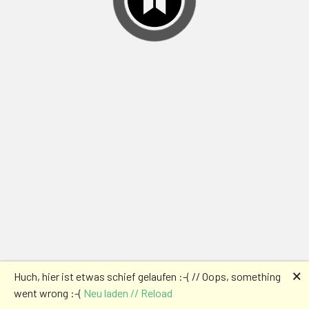
🗙
Huch, hier ist etwas schief gelaufen :-( // Oops, something
went wrong :-(
Neu laden // Reload