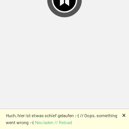
🗙
Huch, hier ist etwas schief gelaufen :-( // Oops, something
went wrong :-(
Neu laden // Reload