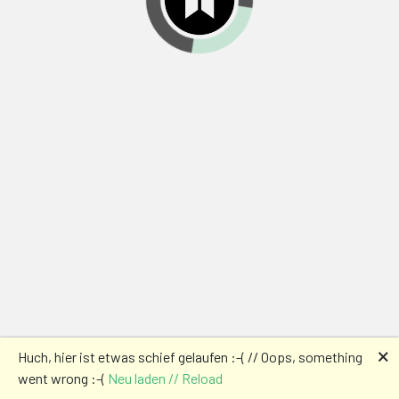
🗙
Huch, hier ist etwas schief gelaufen :-( // Oops, something
went wrong :-(
Neu laden // Reload