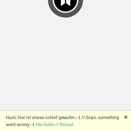
🗙
Huch, hier ist etwas schief gelaufen :-( // Oops, something
went wrong :-(
Neu laden // Reload