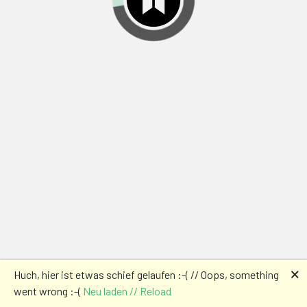
🗙
Huch, hier ist etwas schief gelaufen :-( // Oops, something
went wrong :-(
Neu laden // Reload