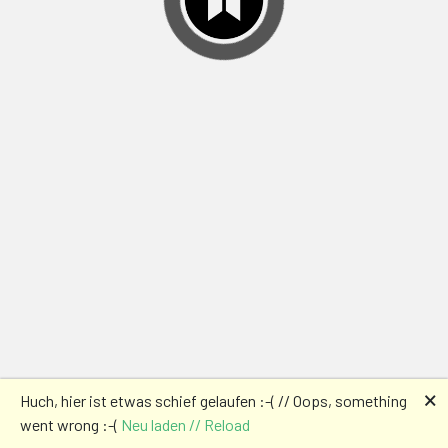
🗙
Huch, hier ist etwas schief gelaufen :-( // Oops, something
went wrong :-(
Neu laden // Reload