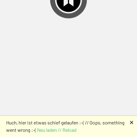
🗙
Huch, hier ist etwas schief gelaufen :-( // Oops, something
went wrong :-(
Neu laden // Reload