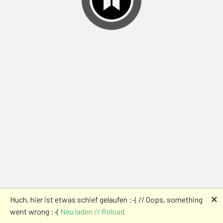
🗙
Huch, hier ist etwas schief gelaufen :-( // Oops, something
went wrong :-(
Neu laden // Reload