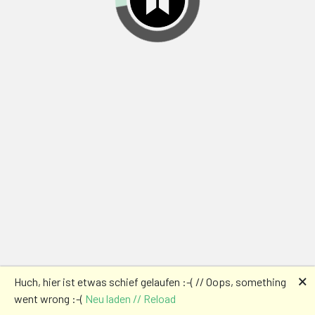
🗙
Huch, hier ist etwas schief gelaufen :-( // Oops, something
went wrong :-(
Neu laden // Reload