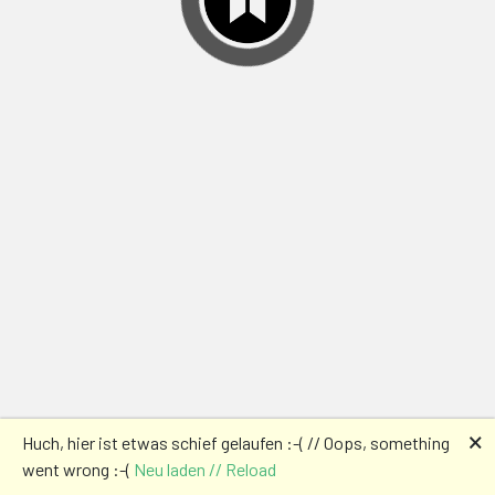
🗙
Huch, hier ist etwas schief gelaufen :-( // Oops, something
went wrong :-(
Neu laden // Reload