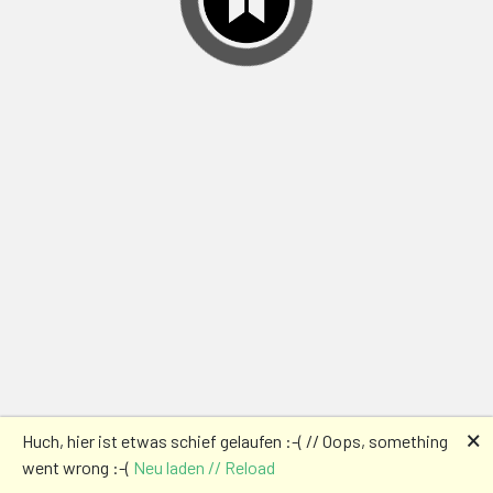
🗙
Huch, hier ist etwas schief gelaufen :-( // Oops, something
went wrong :-(
Neu laden // Reload