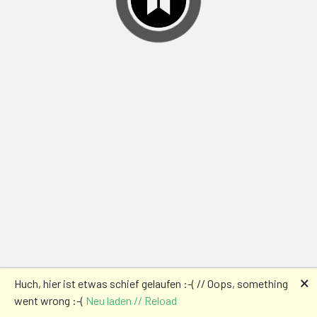
🗙
Huch, hier ist etwas schief gelaufen :-( // Oops, something
went wrong :-(
Neu laden // Reload