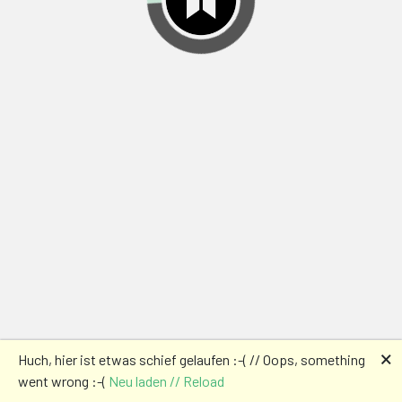
🗙
Huch, hier ist etwas schief gelaufen :-( // Oops, something
went wrong :-(
Neu laden // Reload